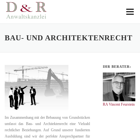
Direkt
zum
Menü
Inhalt
BAU- UND ARCHITEKTENRECHT
IHR BERATER:
RA Vincent Feurstein
Im Zusammenhang mit der Bebauung von Grundstücken
umfasst das Bau- und Architektenrecht eine Vielzahl
rechtlicher Beziehungen. Auf Grund unserer fundierten
Ausbildung sind wir der perfekte Ansprechpartner für