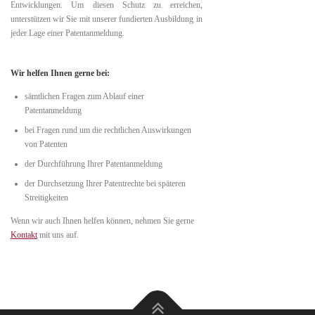
Entwicklungen. Um diesen Schutz zu erreichen,
unterstützen wir Sie mit unserer fundierten Ausbildung in
jeder Lage einer Patentanmeldung.
Wir helfen Ihnen gerne bei:
sämtlichen Fragen zum Ablauf einer
Patentanmeldung
bei Fragen rund um die rechtlichen Auswirkungen
von Patenten
der Durchführung Ihrer Patentanmeldung
der Durchsetzung Ihrer Patentrechte bei späteren
Streitigkeiten
Wenn wir auch Ihnen helfen können, nehmen Sie gerne
Kontakt
mit uns auf.