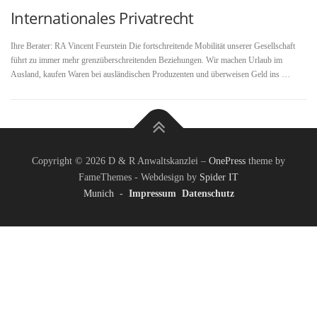
Internationales Privatrecht
Ihre Berater: RA Vincent Feurstein Die fortschreitende Mobilität unserer Gesellschaft
führt zu immer mehr grenzüberschreitenden Beziehungen. Wir machen Urlaub im
Ausland, kaufen Waren bei ausländischen Produzenten und überweisen Geld ins …
Copyright © 2026 D & R Anwaltskanzlei
–
OnePress
theme by
FameThemes - Webdesign by
Spider IT
Munich
-
Impressum
Datenschutz