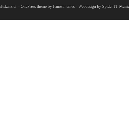
tskanzlei
–
OnePress
theme by FameThemes - Webdesign by
Spider IT Muni