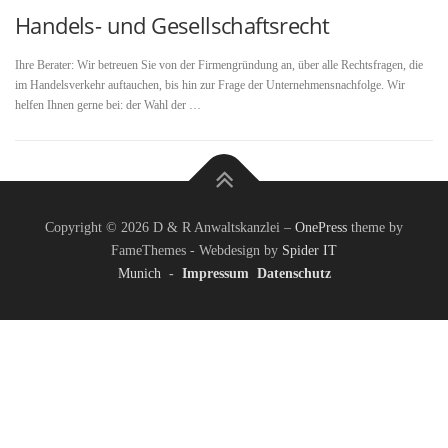
Handels- und Gesellschaftsrecht
Ihre Berater: Wir betreuen Sie von der Firmengründung an, über alle Rechtsfragen, die
im Handelsverkehr auftauchen, bis hin zur Frage der Unternehmensnachfolge. Wir
helfen Ihnen gerne bei: der Wahl der …
Copyright © 2026 D & R Anwaltskanzlei
–
OnePress
theme by
FameThemes - Webdesign by
Spider IT
Munich
-
Impressum
Datenschutz