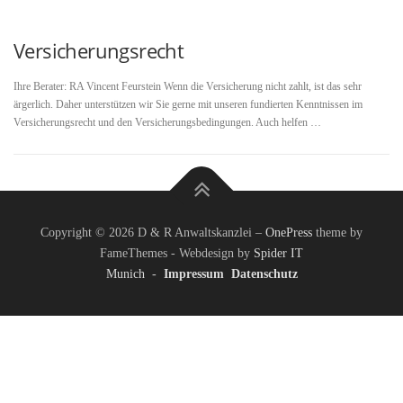
Versicherungsrecht
Ihre Berater: RA Vincent Feurstein Wenn die Versicherung nicht zahlt, ist das sehr
ärgerlich. Daher unterstützen wir Sie gerne mit unseren fundierten Kenntnissen im
Versicherungsrecht und den Versicherungsbedingungen. Auch helfen …
Copyright © 2026 D & R Anwaltskanzlei
–
OnePress
theme by
FameThemes - Webdesign by
Spider IT
Munich
-
Impressum
Datenschutz