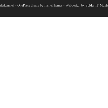
tskanzlei
–
OnePress
theme by FameThemes - Webdesign by
Spider IT Muni