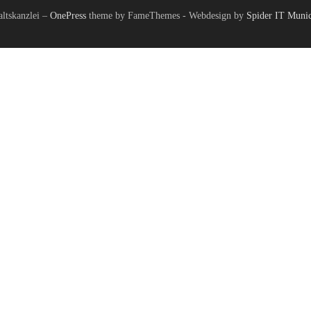
tskanzlei
–
OnePress
theme by FameThemes - Webdesign by
Spider IT Muni