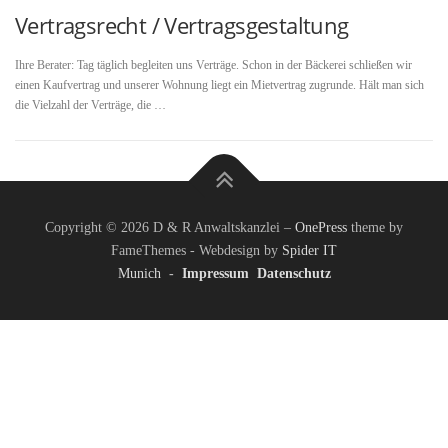
Vertragsrecht / Vertragsgestaltung
Ihre Berater: Tag täglich begleiten uns Verträge. Schon in der Bäckerei schließen wir
einen Kaufvertrag und unserer Wohnung liegt ein Mietvertrag zugrunde. Hält man sich
die Vielzahl der Verträge, die …
Copyright © 2026 D & R Anwaltskanzlei
–
OnePress
theme by
FameThemes - Webdesign by
Spider IT
Munich
-
Impressum
Datenschutz