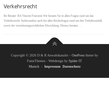
Verkehrsrecht
Ihr Berater: RA Vincent Feurstein Wir beraten Sie in allen Fragen rund um das
Verkehrsrecht. Insbesondere auch bei allen Rechtsfragen rund um den Verkehrsunfall,
sowie der versicherungsrechtlichen Abwicklung. Ebenso beraten …
Copyright © 2026 D & R Anwaltskanzlei
–
OnePress
theme by
FameThemes - Webdesign by
Spider IT
Munich
-
Impressum
Datenschutz