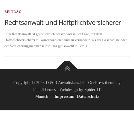
BEITRAG
Rechtsanwalt und Haftpflichtversicherer
Ein Rechtsanwalt ist grundsätzlich besser dazu in der Lage, mit dem
Haftpflichtversicherer zu korrespondieren und zu verhandeln, als der Geschädigte oder
der Versicherungsnehmer selbst. Das gilt sowohl in Bezug …
Copyright © 2026 D & R Anwaltskanzlei
–
OnePress
theme by
FameThemes - Webdesign by
Spider IT
Munich
-
Impressum
Datenschutz