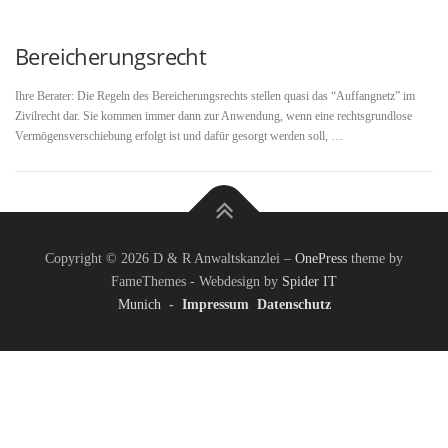
Bereicherungsrecht
Ihre Berater: Die Regeln des Bereicherungsrechts stellen quasi das “Auffangnetz” im
Zivilrecht dar. Sie kommen immer dann zur Anwendung, wenn eine rechtsgrundlose
Vermögensverschiebung erfolgt ist und dafür gesorgt werden soll, …
Copyright © 2026 D & R Anwaltskanzlei
–
OnePress
theme by
FameThemes - Webdesign by
Spider IT
Munich
-
Impressum
Datenschutz