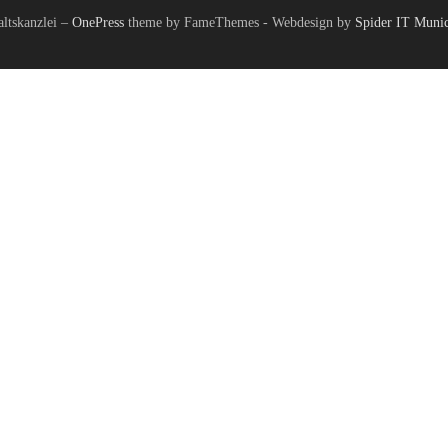
tskanzlei
–
OnePress
theme by FameThemes - Webdesign by
Spider IT Muni