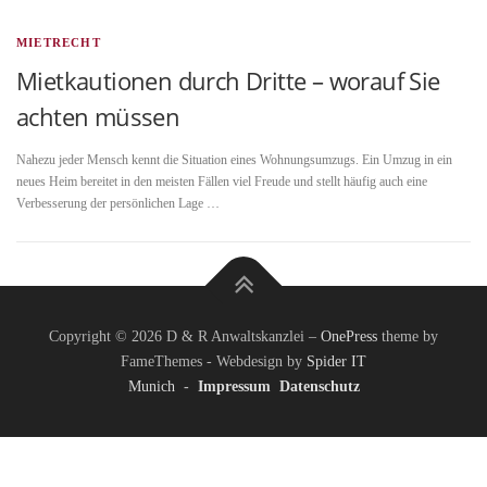
MIETRECHT
Mietkautionen durch Dritte – worauf Sie
achten müssen
Nahezu jeder Mensch kennt die Situation eines Wohnungsumzugs. Ein Umzug in ein
neues Heim bereitet in den meisten Fällen viel Freude und stellt häufig auch eine
Verbesserung der persönlichen Lage …
Copyright © 2026 D & R Anwaltskanzlei
–
OnePress
theme by
FameThemes - Webdesign by
Spider IT
Munich
-
Impressum
Datenschutz