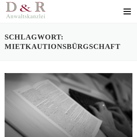
Direkt
zum
Menü
Inhalt
SCHLAGWORT:
MIETKAUTIONSBÜRGSCHAFT