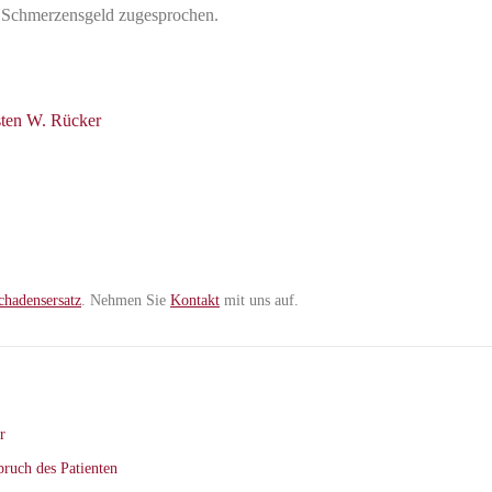
 Schmerzensgeld zugesprochen.
sten W. Rücker
chadensersatz
. Nehmen Sie
Kontakt
mit uns auf.
r
pruch des Patienten