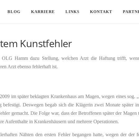
BLOG
KARRIERE
LINKS
KONTAKT
PARTN
ltem Kunstfehler
 OLG Hamm dazu Stellung, welchen Arzt die Haftung trifft, wenn 
en Arzt ebenso fehlerhaft ist.
r 2009 im später beklagten Krankenhaus am Magen, wegen eines sog. 
g befestigt. Deswegen begab sich die Klägerin zwei Monate später in
ler gemacht. Die Folge war, dass der Betroffenen später der Magen t
äre Aufenthalte in Krankenhäusern und mehrere Operationen.
lerhaften Nähten den ersten Fehler begangen hatte, wegen der der f