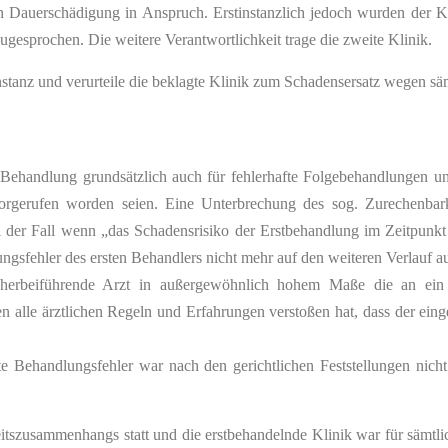
auerschädigung in Anspruch. Erstinstanzlich jedoch wurden der Kläg
ugesprochen. Die weitere Verantwortlichkeit trage die zweite Klinik.
anz und verurteile die beklagte Klinik zum Schadensersatz wegen säm
handlung grundsätzlich auch für fehlerhafte Folgebehandlungen und
vorgerufen worden seien. Eine Unterbrechung des sog. Zurechenb
el der Fall wenn „das Schadensrisiko der Erstbehandlung im Zeitpunk
ungsfehler des ersten Behandlers nicht mehr auf den weiteren Verlauf a
herbeiführende Arzt in außergewöhnlich hohem Maße die an ein ge
 alle ärztlichen Regeln und Erfahrungen verstoßen hat, dass der ein
te Behandlungsfehler war nach den gerichtlichen Feststellungen nicht
tszusammenhangs statt und die erstbehandelnde Klinik war für sämtli